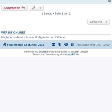
Antworten
1 Beitrag • Seite
1
von
1
Gehe zu
WER IST ONLINE?
Mitglieder in diesem Forum: 0 Mitglieder und 7 Gäste
Feminismus ab (Since) 2018
Alle Zeiten sind
UTC+02:00
Powered by
phpBB
® Forum Software © phpBB Limited
Deutsche Übersetzung durch
phpBB.de