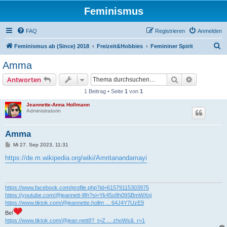
Feminismus
FAQ
Registrieren
Anmelden
S
Feminismus ab (Since) 2018
Freizeit&Hobbies
Femininer Spirit
u
Amma
c
Suche
Erweiterte
Antworten
h
1 Beitrag • Seite
1
von
1
e
Jeannette-Anna Hollmann
Administratorin
Amma
B
Mi 27. Sep 2023, 11:31
e
i
https://de.m.wikipedia.org/wiki/Amritanandamayi
t
r
a
g
https://www.facebook.com/profile.php?id=61579115303975
https://youtube.com/@jeannett-l8h?si=Yk45o9h09SBmWXnj
https://www.tiktok.com/@jeannette.hollm ... 64J4Y7UzE9
Be!
https://www.tiktok.com/@jean.nett8?_t=Z ... zhoWs&_r=1