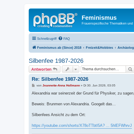
Feminismus
Frauenspezifische Thematiken und
Schnellzugriff
FAQ
Feminismus ab (Since) 2018
Freizeit&Hobbies
Archäolog
Silbenfee 1987-2026
Antworten
Re: Silbenfee 1987-2026
B
von
Jeannette-Anna Hollmann
»
Di 30. Jun 2026, 03:05
e
i
Alexandria war seinerzeit der Grund für Physiker, zu sagen,
t
r
a
Beweis: Brunmen von Alexandria. Googelt das...
g
Silbenfees Ansicht zu dem Ort:
https://youtube.com/shorts/X78oTTbtI5A? ... 5hlEFWhrvJ