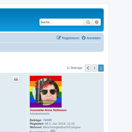
Suche
Erweiterte Suche
Registrieren
Anmelden
1
2
Vorherige
11 Beiträge
Jeannette-Anna Hollmann
Administratorin
Beiträge:
74095
Registriert:
Mi 3. Jan 2018, 11:42
Wohnort:
Mönchengladbach/Cologne
K