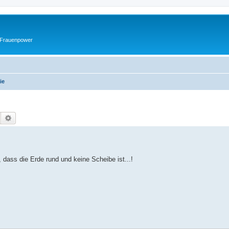
 Frauenpower
ie
Suche
Erweiterte Suche
 dass die Erde rund und keine Scheibe ist...!