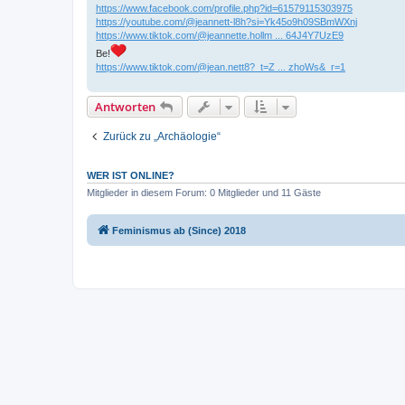
https://www.facebook.com/profile.php?id=61579115303975
https://youtube.com/@jeannett-l8h?si=Yk45o9h09SBmWXnj
https://www.tiktok.com/@jeannette.hollm ... 64J4Y7UzE9
Be!
https://www.tiktok.com/@jean.nett8?_t=Z ... zhoWs&_r=1
Antworten
Zurück zu „Archäologie“
WER IST ONLINE?
Mitglieder in diesem Forum: 0 Mitglieder und 11 Gäste
Feminismus ab (Since) 2018