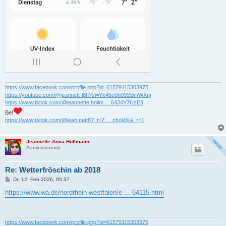
https://www.facebook.com/profile.php?id=61579115303975
https://youtube.com/@jeannett-l8h?si=Yk45o9h09SBmWXnj
https://www.tiktok.com/@jeannette.hollm ... 64J4Y7UzE9
Be!
https://www.tiktok.com/@jean.nett8?_t=Z ... zhoWs&_r=1
Jeannette-Anna Hollmann
Administratorin
Re: Wetterfröschin ab 2018
B
Do 12. Feb 2026, 05:37
e
i
https://www.wa.de/nordrhein-westfalen/e ... 64115.html
t
r
a
g
https://www.facebook.com/profile.php?id=61579115303975