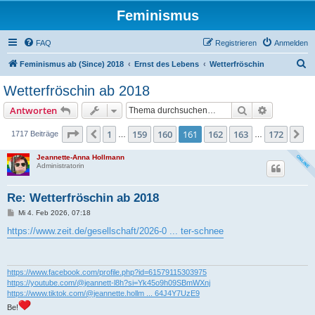
Feminismus
FAQ
Registrieren
Anmelden
S
Feminismus ab (Since) 2018
Ernst des Lebens
Wetterfröschin
u
Wetterfröschin ab 2018
c
Suche
Erweiterte
Antworten
h
e
Seite
161
von
172
1
159
160
161
162
163
172
Vorherige
N
1717 Beiträge
…
…
Jeannette-Anna Hollmann
Administratorin
Re: Wetterfröschin ab 2018
B
Mi 4. Feb 2026, 07:18
e
i
https://www.zeit.de/gesellschaft/2026-0 ... ter-schnee
t
r
a
g
https://www.facebook.com/profile.php?id=61579115303975
https://youtube.com/@jeannett-l8h?si=Yk45o9h09SBmWXnj
https://www.tiktok.com/@jeannette.hollm ... 64J4Y7UzE9
Be!