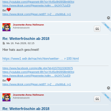
https://youtube.com/@jeannett-l8h?si=Yk45o9h09SBmWXnj
https://www.tiktok.com/@jeannette.hollm ... 64J4Y7UzE9
Be!
https://www.tiktok.com/@jean.nett8?_t=Z ... zhoWs&_r=1
Jeannette-Anna Hollmann
Administratorin
Re: Wetterfröschin ab 2018
B
Mo 16. Feb 2026, 02:15
e
i
Hier hats auch geschneit!
t
r
a
https://www1.wdr.de/nachrichten/wetter- ... r-100.html
g
https://www.facebook.com/profile.php?id=61579115303975
https://youtube.com/@jeannett-l8h?si=Yk45o9h09SBmWXnj
https://www.tiktok.com/@jeannette.hollm ... 64J4Y7UzE9
Be!
https://www.tiktok.com/@jean.nett8?_t=Z ... zhoWs&_r=1
Jeannette-Anna Hollmann
Administratorin
Re: Wetterfröschin ab 2018