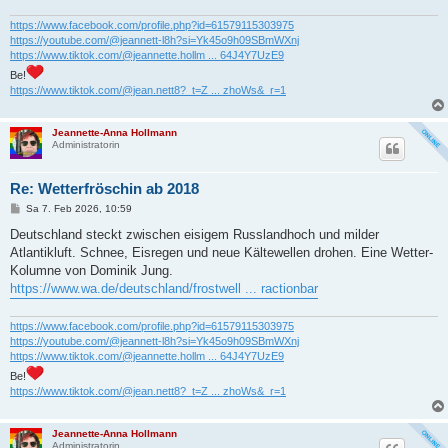
g
https://www.facebook.com/profile.php?id=61579115303975
https://youtube.com/@jeannett-l8h?si=Yk45o9h09SBmWXnj
https://www.tiktok.com/@jeannette.hollm ... 64J4Y7UzE9
Be!
https://www.tiktok.com/@jean.nett8?_t=Z ... zhoWs&_r=1
Jeannette-Anna Hollmann
Administratorin
Re: Wetterfröschin ab 2018
B
Sa 7. Feb 2026, 10:59
e
i
Deutschland steckt zwischen eisigem Russlandhoch und milder
t
Atlantikluft. Schnee, Eisregen und neue Kältewellen drohen. Eine Wetter-
r
a
Kolumne von Dominik Jung.
g
https://www.wa.de/deutschland/frostwell ... ractionbar
https://www.facebook.com/profile.php?id=61579115303975
https://youtube.com/@jeannett-l8h?si=Yk45o9h09SBmWXnj
https://www.tiktok.com/@jeannette.hollm ... 64J4Y7UzE9
Be!
https://www.tiktok.com/@jean.nett8?_t=Z ... zhoWs&_r=1
Jeannette-Anna Hollmann
Administratorin