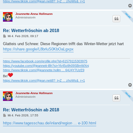
https://www.tiktok.com/@jean.nett8?_t=Z ... zhoWs&_r=1
Jeannette-Anna Hollmann
Administratorin
Re: Wetterfröschin ab 2018
B
Mi 4. Feb 2026, 09:17
e
i
Glatteis und Schnee: Diese Regionen trifft das Winter-Wetter jetzt hart
t
https://share.google/L8brluS0KbOaLgxpx
r
a
g
https://www.facebook.com/profile.php?id=61579115303975
https://youtube.com/@jeannett-l8h?si=Yk45o9h09SBmWXnj
https://www.tiktok.com/@jeannette.hollm ... 64J4Y7UzE9
Be!
https://www.tiktok.com/@jean.nett8?_t=Z ... zhoWs&_r=1
Jeannette-Anna Hollmann
Administratorin
Re: Wetterfröschin ab 2018
B
Mi 4. Feb 2026, 17:55
e
i
https://www.tagesschau.de/inland/region ... e-100.html
t
r
a