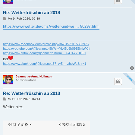
Re: Wetterfröschin ab 2018
B
Mo 9. Feb 2026, 06:39
e
i
https://www.wetter.de/cms/wetter-und-we ... 96297.html
t
r
a
g
https://www.facebook.com/profile.php?id=61579115303975
https://youtube.com/@jeannett-l8h?si=Yk45o9h09SBmWXnj
https://www.tiktok.com/@jeannette.hollm ... 64J4Y7UzE9
Be!
https://www.tiktok.com/@jean.nett8?_t=Z ... zhoWs&_r=1
Jeannette-Anna Hollmann
Administratorin
Re: Wetterfröschin ab 2018
B
Mi 11. Feb 2026, 04:44
e
i
Wetter hier:
t
r
a
g