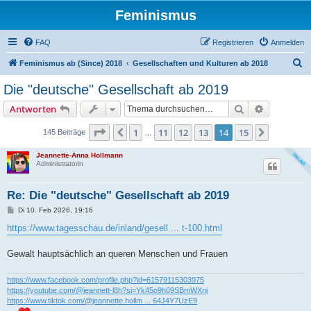
Feminismus
FAQ
Registrieren
Anmelden
S
Feminismus ab (Since) 2018
Gesellschaften und Kulturen ab 2018
u
Die "deutsche" Gesellschaft ab 2019
c
Suche
Erweiterte
Antworten
h
e
Seite
14
von
15
1
11
12
13
14
15
Vorherige
Nächste
145 Beiträge
…
Jeannette-Anna Hollmann
Administratorin
Re: Die "deutsche" Gesellschaft ab 2019
B
Di 10. Feb 2026, 19:16
e
i
https://www.tagesschau.de/inland/gesell ... t-100.html
t
r
a
Gewalt hauptsächlich an queren Menschen und Frauen
g
https://www.facebook.com/profile.php?id=61579115303975
https://youtube.com/@jeannett-l8h?si=Yk45o9h09SBmWXnj
https://www.tiktok.com/@jeannette.hollm ... 64J4Y7UzE9