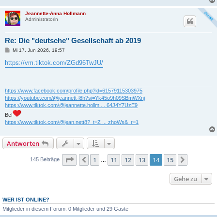
Jeannette-Anna Hollmann
Administratorin
Re: Die "deutsche" Gesellschaft ab 2019
B
Mi 17. Jun 2026, 19:57
e
i
https://vm.tiktok.com/ZGd96TwJU/
t
r
a
g
https://www.facebook.com/profile.php?id=61579115303975
https://youtube.com/@jeannett-l8h?si=Yk45o9h09SBmWXnj
https://www.tiktok.com/@jeannette.hollm ... 64J4Y7UzE9
Be!
https://www.tiktok.com/@jean.nett8?_t=Z ... zhoWs&_r=1
Antworten
Seite
14
von
15
1
11
12
13
14
15
Vorherige
Nächste
145 Beiträge
…
Gehe zu
WER IST ONLINE?
Mitglieder in diesem Forum: 0 Mitglieder und 29 Gäste