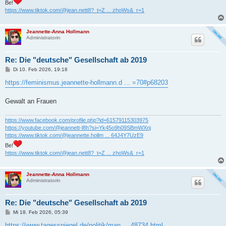
Be!
https://www.tiktok.com/@jean.nett8?_t=Z ... zhoWs&_r=1
Jeannette-Anna Hollmann
Administratorin
Re: Die "deutsche" Gesellschaft ab 2019
B
Di 10. Feb 2026, 19:18
e
i
https://feminismus.jeannette-hollmann.d ... =70#p68203
t
r
a
Gewalt an Frauen
g
https://www.facebook.com/profile.php?id=61579115303975
https://youtube.com/@jeannett-l8h?si=Yk45o9h09SBmWXnj
https://www.tiktok.com/@jeannette.hollm ... 64J4Y7UzE9
Be!
https://www.tiktok.com/@jean.nett8?_t=Z ... zhoWs&_r=1
Jeannette-Anna Hollmann
Administratorin
Re: Die "deutsche" Gesellschaft ab 2019
B
Mi 18. Feb 2026, 05:39
e
i
https://www.tagesspiegel.de/politik/man ... 48734.html