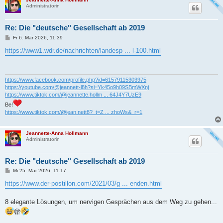
Administratorin
Re: Die "deutsche" Gesellschaft ab 2019
B
Fr 6. Mär 2026, 11:39
e
i
https://www1.wdr.de/nachrichten/landesp ... l-100.html
t
r
a
g
https://www.facebook.com/profile.php?id=61579115303975
https://youtube.com/@jeannett-l8h?si=Yk45o9h09SBmWXnj
https://www.tiktok.com/@jeannette.hollm ... 64J4Y7UzE9
Be!
https://www.tiktok.com/@jean.nett8?_t=Z ... zhoWs&_r=1
Jeannette-Anna Hollmann
Administratorin
Re: Die "deutsche" Gesellschaft ab 2019
B
Mi 25. Mär 2026, 11:17
e
i
https://www.der-postillon.com/2021/03/g ... enden.html
t
r
a
8 elegante Lösungen, um nervigen Gesprächen aus dem Weg zu gehen...
g
🫣