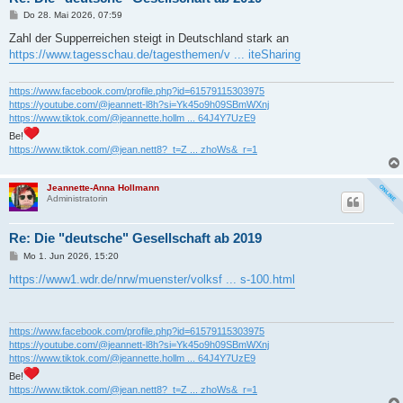
B
Do 28. Mai 2026, 07:59
e
i
Zahl der Supperreichen steigt in Deutschland stark an
t
https://www.tagesschau.de/tagesthemen/v ... iteSharing
r
a
g
https://www.facebook.com/profile.php?id=61579115303975
https://youtube.com/@jeannett-l8h?si=Yk45o9h09SBmWXnj
https://www.tiktok.com/@jeannette.hollm ... 64J4Y7UzE9
Be!
https://www.tiktok.com/@jean.nett8?_t=Z ... zhoWs&_r=1
Jeannette-Anna Hollmann
Administratorin
Re: Die "deutsche" Gesellschaft ab 2019
B
Mo 1. Jun 2026, 15:20
e
i
https://www1.wdr.de/nrw/muenster/volksf ... s-100.html
t
r
a
g
https://www.facebook.com/profile.php?id=61579115303975
https://youtube.com/@jeannett-l8h?si=Yk45o9h09SBmWXnj
https://www.tiktok.com/@jeannette.hollm ... 64J4Y7UzE9
Be!
https://www.tiktok.com/@jean.nett8?_t=Z ... zhoWs&_r=1