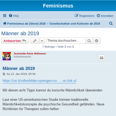
Feminismus
FAQ
Registrieren
Anmelden
S
Feminismus ab (Since) 2018
Gesellschaften und Kulturen ab 2018
u
Männer ab 2019
c
Suche
Erweiterte
Antworten
h
7 Beiträge • Seite
1
von
1
e
Jeannette-Anna Hollmann
Administratorin
Männer ab 2019
B
Sa 12. Jan 2019, 05:34
e
i
https://ze.tt/rollenbilder-sprengen-so- ... on.link.sf
t
r
a
Mit diesen acht Tipps kannst du toxische Männlichkeit überwinden
g
Laut einer US-amerikanischen Studie können traditionelle
Männlichkeitskonzepte die psychische Gesundheit gefährden. Neue
Richtlinien für Therapien sollen helfen.