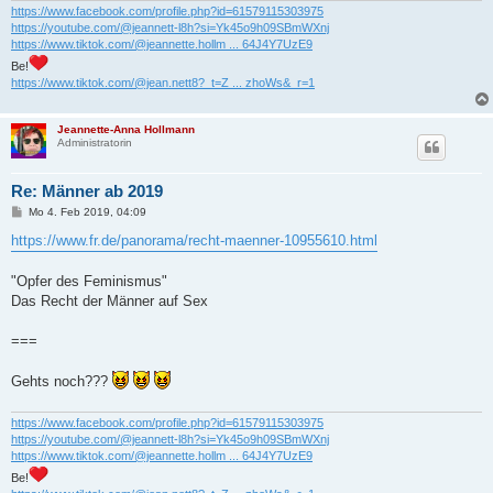
https://www.facebook.com/profile.php?id=61579115303975
https://youtube.com/@jeannett-l8h?si=Yk45o9h09SBmWXnj
https://www.tiktok.com/@jeannette.hollm ... 64J4Y7UzE9
Be!
https://www.tiktok.com/@jean.nett8?_t=Z ... zhoWs&_r=1
Jeannette-Anna Hollmann
Administratorin
Re: Männer ab 2019
B
Mo 4. Feb 2019, 04:09
e
i
https://www.fr.de/panorama/recht-maenner-10955610.html
t
r
a
"Opfer des Feminismus"
g
Das Recht der Männer auf Sex
===
Gehts noch???
https://www.facebook.com/profile.php?id=61579115303975
https://youtube.com/@jeannett-l8h?si=Yk45o9h09SBmWXnj
https://www.tiktok.com/@jeannette.hollm ... 64J4Y7UzE9
Be!