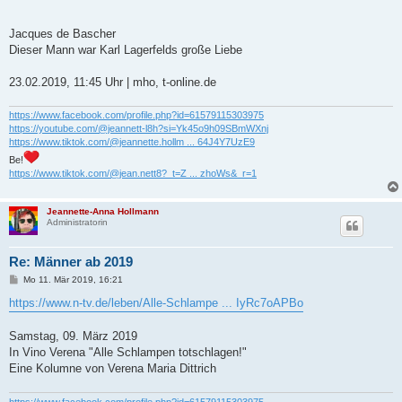
g
Jacques de Bascher
Dieser Mann war Karl Lagerfelds große Liebe
23.02.2019, 11:45 Uhr | mho, t-online.de
https://www.facebook.com/profile.php?id=61579115303975
https://youtube.com/@jeannett-l8h?si=Yk45o9h09SBmWXnj
https://www.tiktok.com/@jeannette.hollm ... 64J4Y7UzE9
Be!
https://www.tiktok.com/@jean.nett8?_t=Z ... zhoWs&_r=1
Jeannette-Anna Hollmann
Administratorin
Re: Männer ab 2019
B
Mo 11. Mär 2019, 16:21
e
i
https://www.n-tv.de/leben/Alle-Schlampe ... IyRc7oAPBo
t
r
a
Samstag, 09. März 2019
g
In Vino Verena "Alle Schlampen totschlagen!"
Eine Kolumne von Verena Maria Dittrich
https://www.facebook.com/profile.php?id=61579115303975