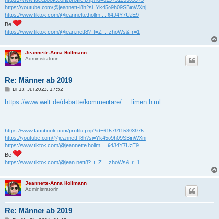
https://youtube.com/@jeannett-l8h?si=Yk45o9h09SBmWXnj
https://www.tiktok.com/@jeannette.hollm ... 64J4Y7UzE9
Be!
https://www.tiktok.com/@jean.nett8?_t=Z ... zhoWs&_r=1
Jeannette-Anna Hollmann
Administratorin
Re: Männer ab 2019
B
Di 18. Jul 2023, 17:52
e
i
https://www.welt.de/debatte/kommentare/ ... limen.html
t
r
a
g
https://www.facebook.com/profile.php?id=61579115303975
https://youtube.com/@jeannett-l8h?si=Yk45o9h09SBmWXnj
https://www.tiktok.com/@jeannette.hollm ... 64J4Y7UzE9
Be!
https://www.tiktok.com/@jean.nett8?_t=Z ... zhoWs&_r=1
Jeannette-Anna Hollmann
Administratorin
Re: Männer ab 2019