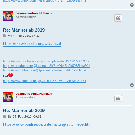
https://www.tiktok.com/@jean.nett8?_t=Z ... zhoWs&_r=1
Jeannette-Anna Hollmann
Administratorin
Re: Männer ab 2019
B
Mo 4. Feb 2019, 04:11
e
i
https://de.wikipedia.org/wiki/Incel
t
r
a
g
https://www.facebook.com/profile.php?id=61579115303975
https://youtube.com/@jeannett-l8h?si=Yk45o9h09SBmWXnj
https://www.tiktok.com/@jeannette.hollm ... 64J4Y7UzE9
Be!
https://www.tiktok.com/@jean.nett8?_t=Z ... zhoWs&_r=1
Jeannette-Anna Hollmann
Administratorin
Re: Männer ab 2019
B
So 24. Feb 2019, 09:01
e
i
https://www.t-online.de/unterhaltung/st ... liebe.html
t
r
a