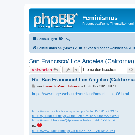
Feminismus
Frauenspezifische Thematiken und
Schnellzugriff
FAQ
Feminismus ab (Since) 2018
Städte/Länder weltweit ab 201
San Francisco/ Los Angeles (California)
Antworten
Re: San Francisco/ Los Angeles (California
B
von
Jeannette-Anna Hollmann
»
Fr 26. Dez 2025, 08:11
e
i
https://www.tagesschau.de/ausland/ameri ... n-106.html
t
r
a
g
https://www.facebook.com/profile.php?id=61579115303975
https://youtube.com/@jeannett-l8h?si=Yk45o9h09SBmWXnj
https://www.tiktok.com/@jeannette.hollm ... 64J4Y7UzE9
Be!
https://www.tiktok.com/@jean.nett8?_t=Z ... zhoWs&_r=1