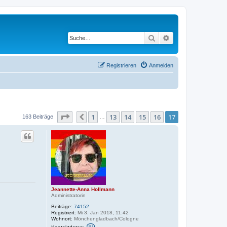
Suche
Erweiterte Suche
Registrieren
Anmelden
Seite
17
von
17
1
13
14
15
16
17
Vorherige
163 Beiträge
…
Jeannette-Anna Hollmann
Administratorin
Beiträge:
74152
Registriert:
Mi 3. Jan 2018, 11:42
Wohnort:
Mönchengladbach/Cologne
K