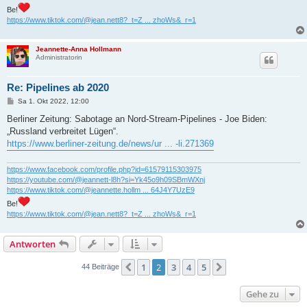
Be!
https://www.tiktok.com/@jean.nett8?_t=Z ... zhoWs&_r=1
Jeannette-Anna Hollmann
Administratorin
Re: Pipelines ab 2020
B
Sa 1. Okt 2022, 12:00
e
i
Berliner Zeitung: Sabotage an Nord-Stream-Pipelines - Joe Biden:
t
„Russland verbreitet Lügen“.
r
a
https://www.berliner-zeitung.de/news/ur ... -li.271369
g
https://www.facebook.com/profile.php?id=61579115303975
https://youtube.com/@jeannett-l8h?si=Yk45o9h09SBmWXnj
https://www.tiktok.com/@jeannette.hollm ... 64J4Y7UzE9
Be!
https://www.tiktok.com/@jean.nett8?_t=Z ... zhoWs&_r=1
Antworten
1
2
3
4
5
Vorherige
Nächste
44 Beiträge
Gehe zu