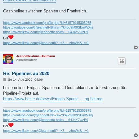
t
r
a
Gaspipeline zwischen Spanien und Frankreich...
g
https://www.facebook.com/profile.php?id=61579115303975
https://youtube.com/@jeannett-l8h?si=Yk45o9h09SBmWXnj
https://www.tiktok.com/@jeannette.hollm ... 64J4Y7UzE9
Be!
https://www.tiktok.com/@jean.nett8?_t=Z ... zhoWs&_r=1
Jeannette-Anna Hollmann
Administratorin
Re: Pipelines ab 2020
B
So 14. Aug 2022, 04:06
e
i
heise online: Erdgas: Spanien ruft Deutschland zu Unterstützung für
t
Pipeline-Projekt auf.
r
a
https://www.heise.de/news/Erdgas-Spanie ... ag.beitrag
g
https://www.facebook.com/profile.php?id=61579115303975
https://youtube.com/@jeannett-l8h?si=Yk45o9h09SBmWXnj
https://www.tiktok.com/@jeannette.hollm ... 64J4Y7UzE9
Be!
https://www.tiktok.com/@jean.nett8?_t=Z ... zhoWs&_r=1