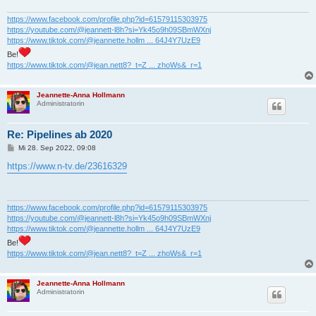
https://www.facebook.com/profile.php?id=61579115303975
https://youtube.com/@jeannett-l8h?si=Yk45o9h09SBmWXnj
https://www.tiktok.com/@jeannette.hollm ... 64J4Y7UzE9
Be!
https://www.tiktok.com/@jean.nett8?_t=Z ... zhoWs&_r=1
Jeannette-Anna Hollmann
Administratorin
Re: Pipelines ab 2020
B
Mi 28. Sep 2022, 09:08
e
i
https://www.n-tv.de/23616329
t
r
a
g
https://www.facebook.com/profile.php?id=61579115303975
https://youtube.com/@jeannett-l8h?si=Yk45o9h09SBmWXnj
https://www.tiktok.com/@jeannette.hollm ... 64J4Y7UzE9
Be!
https://www.tiktok.com/@jean.nett8?_t=Z ... zhoWs&_r=1
Jeannette-Anna Hollmann
Administratorin