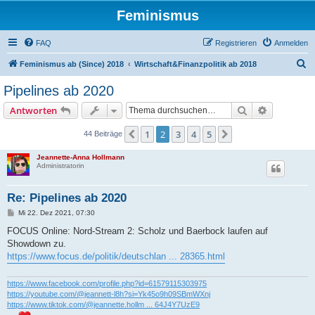
Feminismus
FAQ
Registrieren
Anmelden
S
Feminismus ab (Since) 2018
Wirtschaft&Finanzpolitik ab 2018
u
Pipelines ab 2020
c
Suche
Erweiterte
Antworten
h
e
1
2
3
4
5
Vorherige
Nächste
44 Beiträge
Jeannette-Anna Hollmann
Administratorin
Re: Pipelines ab 2020
B
Mi 22. Dez 2021, 07:30
e
i
FOCUS Online: Nord-Stream 2: Scholz und Baerbock laufen auf
t
Showdown zu.
r
a
https://www.focus.de/politik/deutschlan ... 28365.html
g
https://www.facebook.com/profile.php?id=61579115303975
https://youtube.com/@jeannett-l8h?si=Yk45o9h09SBmWXnj
https://www.tiktok.com/@jeannette.hollm ... 64J4Y7UzE9