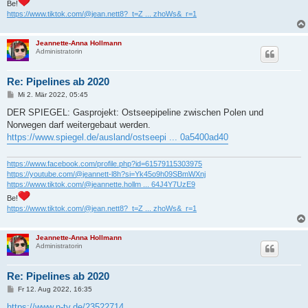
Be!
https://www.tiktok.com/@jean.nett8?_t=Z ... zhoWs&_r=1
Jeannette-Anna Hollmann
Administratorin
Re: Pipelines ab 2020
B
Mi 2. Mär 2022, 05:45
e
i
DER SPIEGEL: Gasprojekt: Ostseepipeline zwischen Polen und
t
Norwegen darf weitergebaut werden.
r
a
https://www.spiegel.de/ausland/ostseepi ... 0a5400ad40
g
https://www.facebook.com/profile.php?id=61579115303975
https://youtube.com/@jeannett-l8h?si=Yk45o9h09SBmWXnj
https://www.tiktok.com/@jeannette.hollm ... 64J4Y7UzE9
Be!
https://www.tiktok.com/@jean.nett8?_t=Z ... zhoWs&_r=1
Jeannette-Anna Hollmann
Administratorin
Re: Pipelines ab 2020
B
Fr 12. Aug 2022, 16:35
e
i
https://www.n-tv.de/23522714