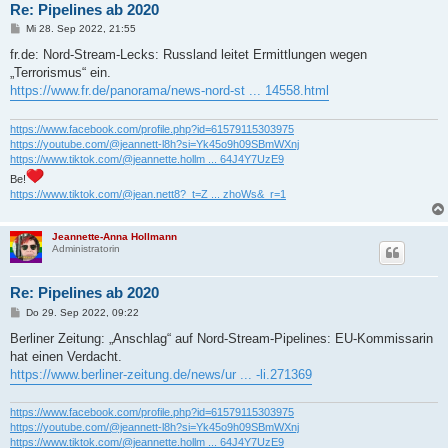
Re: Pipelines ab 2020
B
Mi 28. Sep 2022, 21:55
e
i
fr.de: Nord-Stream-Lecks: Russland leitet Ermittlungen wegen
t
„Terrorismus“ ein.
r
a
https://www.fr.de/panorama/news-nord-st ... 14558.html
g
https://www.facebook.com/profile.php?id=61579115303975
https://youtube.com/@jeannett-l8h?si=Yk45o9h09SBmWXnj
https://www.tiktok.com/@jeannette.hollm ... 64J4Y7UzE9
Be!
https://www.tiktok.com/@jean.nett8?_t=Z ... zhoWs&_r=1
Jeannette-Anna Hollmann
Administratorin
Re: Pipelines ab 2020
B
Do 29. Sep 2022, 09:22
e
i
Berliner Zeitung: „Anschlag“ auf Nord-Stream-Pipelines: EU-Kommissarin
t
hat einen Verdacht.
r
a
https://www.berliner-zeitung.de/news/ur ... -li.271369
g
https://www.facebook.com/profile.php?id=61579115303975
https://youtube.com/@jeannett-l8h?si=Yk45o9h09SBmWXnj
https://www.tiktok.com/@jeannette.hollm ... 64J4Y7UzE9