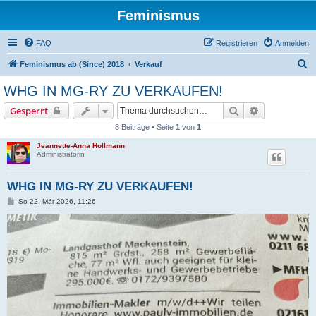
Feminismus
FAQ
Registrieren
Anmelden
S
Feminismus ab (Since) 2018
Verkauf
u
WHG IN MG-RY ZU VERKAUFEN!
c
Suche
Erweiterte S
Gesperrt
h
3 Beiträge • Seite
1
von
1
e
Jeannette-Anna Hollmann
Administratorin
WHG IN MG-RY ZU VERKAUFEN!
B
So 22. Mär 2026, 11:26
e
i
t
r
a
g