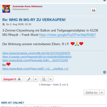
Jeannette-Anna Hollmann
Administratorin
Re: WHG IN MG-RY ZU VERKAUFEN!
B
So 2. Aug 2026, 01:31
e
i
3-Zimmer-Citywohnung mit Balkon und Tiefgaragenstellplatz in 41236
t
MG-Rheydt – Frank Mund
https://share.google/Kq15Pwc8alyRUfjbT
r
a
g
Die Wohnung unserer verstorbenen Eltern, R.I.P.
https://www.facebook.com/profile.php?id=61579115303975
https://youtube.com/@jeannett-l8h?si=Yk45o9h09SBmWXnj
https://www.tiktok.com/@jeannette.hollm ... 64J4Y7UzE9
Be!
https://www.tiktok.com/@jean.nett8?_t=Z ... zhoWs&_r=1
Gesperrt
3 Beiträge • Seite
1
von
1
Gehe zu
WER IST ONLINE?