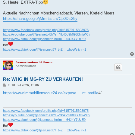
S. Heute: EXTRA-Tipp
Aktuelle Nachrichten Mönchengladbach, Viersen, Krefeld Moers
https://share.google/jMmrEsLn7Cp0DE28y
https://www.facebook.com/profile.php?id=61579115303975
https://youtube.com/@jeannett-l8h?si=Yk45o9h09SBmWXnj
https://www.tiktok.com/@jeannette.hollm ... 64J4Y7UzE9
Be!
https://www.tiktok.com/@jean.nett8?_t=Z ... zhoWs&_r=1
Jeannette-Anna Hollmann
Administratorin
Re: WHG IN MG-RY ZU VERKAUFEN!
B
Fr 10. Jul 2026, 15:06
e
i
https://www.immobilienscout24.de/expose ... nt_profile
#/
t
r
a
g
https://www.facebook.com/profile.php?id=61579115303975
https://youtube.com/@jeannett-l8h?si=Yk45o9h09SBmWXnj
https://www.tiktok.com/@jeannette.hollm ... 64J4Y7UzE9
Be!
https://www.tiktok.com/@jean.nett8?_t=Z ... zhoWs&_r=1