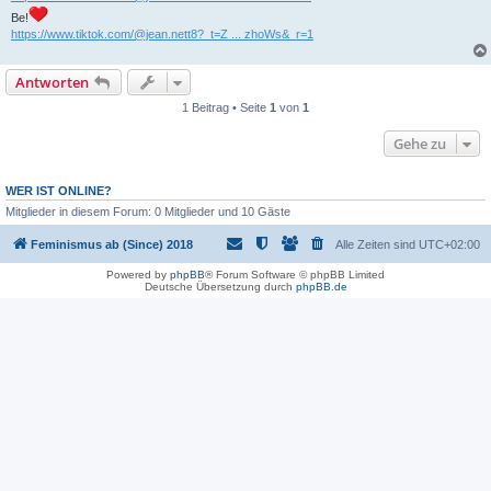
Be!
https://www.tiktok.com/@jean.nett8?_t=Z ... zhoWs&_r=1
Antworten
1 Beitrag • Seite
1
von
1
Gehe zu
WER IST ONLINE?
Mitglieder in diesem Forum: 0 Mitglieder und 10 Gäste
Feminismus ab (Since) 2018
Alle Zeiten sind
UTC+02:00
Powered by
phpBB
® Forum Software © phpBB Limited
Deutsche Übersetzung durch
phpBB.de