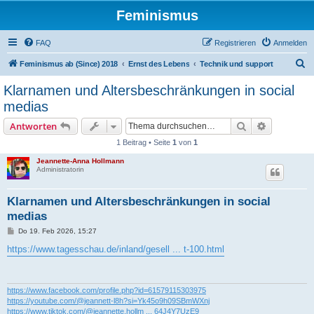
Feminismus
FAQ
Registrieren
Anmelden
S
Feminismus ab (Since) 2018
Ernst des Lebens
Technik und support
u
Klarnamen und Altersbeschränkungen in social
c
medias
h
Suche
Erweiterte
Antworten
e
1 Beitrag • Seite
1
von
1
Jeannette-Anna Hollmann
Administratorin
Klarnamen und Altersbeschränkungen in social
medias
B
Do 19. Feb 2026, 15:27
e
i
https://www.tagesschau.de/inland/gesell ... t-100.html
t
r
a
g
https://www.facebook.com/profile.php?id=61579115303975
https://youtube.com/@jeannett-l8h?si=Yk45o9h09SBmWXnj
https://www.tiktok.com/@jeannette.hollm ... 64J4Y7UzE9