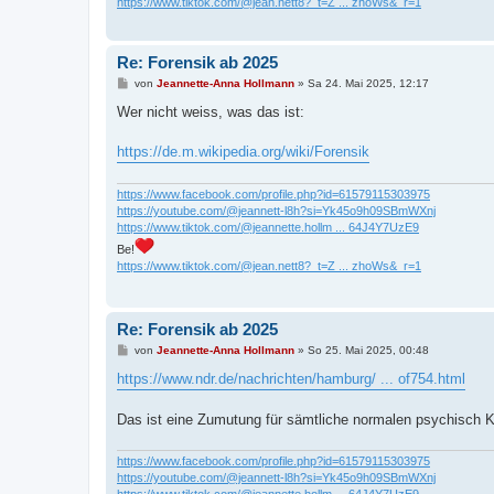
https://www.tiktok.com/@jean.nett8?_t=Z ... zhoWs&_r=1
Re: Forensik ab 2025
B
von
Jeannette-Anna Hollmann
»
Sa 24. Mai 2025, 12:17
e
i
Wer nicht weiss, was das ist:
t
r
a
https://de.m.wikipedia.org/wiki/Forensik
g
https://www.facebook.com/profile.php?id=61579115303975
https://youtube.com/@jeannett-l8h?si=Yk45o9h09SBmWXnj
https://www.tiktok.com/@jeannette.hollm ... 64J4Y7UzE9
Be!
https://www.tiktok.com/@jean.nett8?_t=Z ... zhoWs&_r=1
Re: Forensik ab 2025
B
von
Jeannette-Anna Hollmann
»
So 25. Mai 2025, 00:48
e
i
https://www.ndr.de/nachrichten/hamburg/ ... of754.html
t
r
a
Das ist eine Zumutung für sämtliche normalen psychisch Kr
g
https://www.facebook.com/profile.php?id=61579115303975
https://youtube.com/@jeannett-l8h?si=Yk45o9h09SBmWXnj
https://www.tiktok.com/@jeannette.hollm ... 64J4Y7UzE9