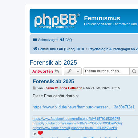
Feminismus
Frauenspezifische Thematiken und
Schnellzugriff
FAQ
Feminismus ab (Since) 2018
Psychologie & Pädagogik ab 2
Forensik ab 2025
Antworten
Forensik ab 2025
B
von
Jeannette-Anna Hollmann
»
Sa 24. Mai 2025, 12:15
e
i
Diese Frau gehört dorthin:
t
r
a
https://www.bild.de/news/hamburg-messer ... 3a30e7f2e1
g
https://www.facebook.com/profile.php?id=61579115303975
https://youtube.com/@jeannett-l8h?si=Yk45o9h09SBmWXnj
https://www.tiktok.com/@jeannette.hollm ... 64J4Y7UzE9
Be!