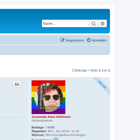
Suche
Erweiterte Suche
Registrieren
Anmelden
3 Beiträge • Seite
1
von
1
Jeannette-Anna Hollmann
Administratorin
Beiträge:
74080
Registriert:
Mi 3. Jan 2018, 11:42
Wohnort:
Mönchengladbach/Cologne
K